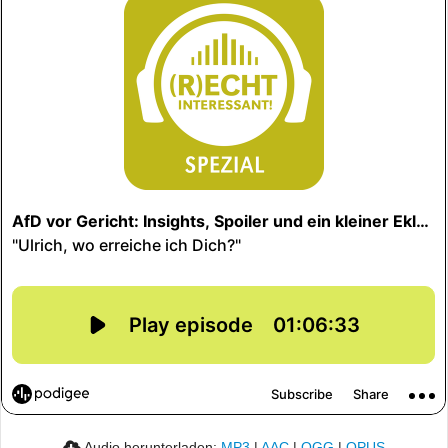
Audio herunterladen:
MP3
|
AAC
|
OGG
|
OPUS