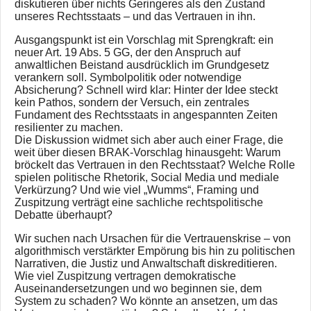
diskutieren über nichts Geringeres als den Zustand
unseres Rechtsstaats – und das Vertrauen in ihn.
Ausgangspunkt ist ein Vorschlag mit Sprengkraft: ein
neuer Art. 19 Abs. 5 GG, der den Anspruch auf
anwaltlichen Beistand ausdrücklich im Grundgesetz
verankern soll. Symbolpolitik oder notwendige
Absicherung? Schnell wird klar: Hinter der Idee steckt
kein Pathos, sondern der Versuch, ein zentrales
Fundament des Rechtsstaats in angespannten Zeiten
resilienter zu machen.
Die Diskussion widmet sich aber auch einer Frage, die
weit über diesen BRAK-Vorschlag hinausgeht: Warum
bröckelt das Vertrauen in den Rechtsstaat? Welche Rolle
spielen politische Rhetorik, Social Media und mediale
Verkürzung? Und wie viel „Wumms“, Framing und
Zuspitzung verträgt eine sachliche rechtspolitische
Debatte überhaupt?
Wir suchen nach Ursachen für die Vertrauenskrise – von
algorithmisch verstärkter Empörung bis hin zu politischen
Narrativen, die Justiz und Anwaltschaft diskreditieren.
Wie viel Zuspitzung vertragen demokratische
Auseinandersetzungen und wo beginnen sie, dem
System zu schaden? Wo könnte an ansetzen, um das