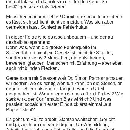
einmal faktisch Erkanntes in der Tendenz eher zu
bestätigen als zu falsifizieren."
Menschen machen Fehler! Damit muss man leben, denn
es lässt sich schlicht nicht vermeiden. Was sich aber
vermeiden lässt: Schlechte Fehlerkultur!
In dieser Folge wird es also unbequem – und genau
deshalb so spannend.
Denn was, wenn die größte Fehlerquelle im
Strafverfahren nicht ein Gesetz ist, nicht die Struktur,
sondern wir selbst? Menschen, die entscheiden,
bewerten, glauben. Menschen mit Erfahrung – aber eben
auch mit blinden Flecken.
Gemeinsam mit Staatsanwalt Dr. Simon Pschorr schauen
wir dorthin, wo es richtig weh tun kann: an die Stellen, an
denen Fehler entstehen – lange bevor ein Urteil
gesprochen ist. Warum legen wir uns oft zu früh fest? Wie
stark wirkt der Confirmation Bias wirklich? Und was
passiert, sobald ein erster Eindruck erst einmal „auf
Papier“ steht?
Es geht um Polizeiarbeit, Staatsanwaltschaft, Gericht –
und ja, auch um die Verteidigung. Um Ausbildung,
Arbeitsdruck, fehlende Fehlerkultur und die Frage, ob