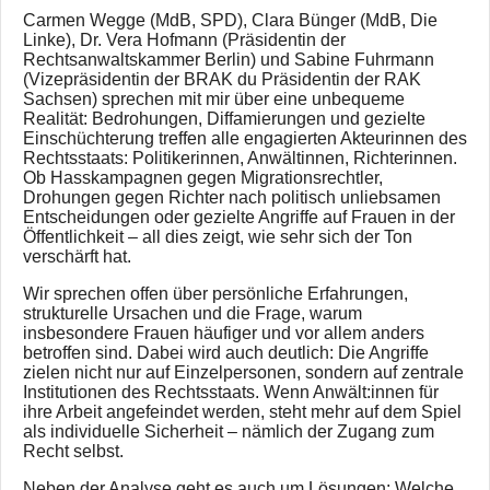
Carmen Wegge (MdB, SPD), Clara Bünger (MdB, Die
Linke), Dr. Vera Hofmann (Präsidentin der
Rechtsanwaltskammer Berlin) und Sabine Fuhrmann
(Vizepräsidentin der BRAK du Präsidentin der RAK
Sachsen) sprechen mit mir über eine unbequeme
Realität: Bedrohungen, Diffamierungen und gezielte
Einschüchterung treffen alle engagierten Akteurinnen des
Rechtsstaats: Politikerinnen, Anwältinnen, Richterinnen.
Ob Hasskampagnen gegen Migrationsrechtler,
Drohungen gegen Richter nach politisch unliebsamen
Entscheidungen oder gezielte Angriffe auf Frauen in der
Öffentlichkeit – all dies zeigt, wie sehr sich der Ton
verschärft hat.
Wir sprechen offen über persönliche Erfahrungen,
strukturelle Ursachen und die Frage, warum
insbesondere Frauen häufiger und vor allem anders
betroffen sind. Dabei wird auch deutlich: Die Angriffe
zielen nicht nur auf Einzelpersonen, sondern auf zentrale
Institutionen des Rechtsstaats. Wenn Anwält:innen für
ihre Arbeit angefeindet werden, steht mehr auf dem Spiel
als individuelle Sicherheit – nämlich der Zugang zum
Recht selbst.
Neben der Analyse geht es auch um Lösungen: Welche