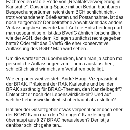
Fachmedien ist die Rede von „Realitätsverweigerung in
Karlsruhe“. Coworking‑Space mit bei Bedarf buchbaren
Besprechungsräumen reicht dem BGH schlicht nicht -
trotz vorhandenem Briefkasten und Postannahme. Ist das
noch zeitgemäß? Der betroffene Anwalt sieht das anders.
Verfassungsbeschwerde läuft. Auf die Entscheidung darf
man gespannt sein. Ist das BVerfG ähnlich fortschrittlich
wie der AGH, der dem Kollegen zunächst recht gegeben
hatte? Oder teilt das BVerfG die eher konservative
Auffassung des BGH? Man wird sehen...
Um die wartezeit zu überbrücken, kann man ja schon mal
persönliche Auffassungen zum Thema austauschen,
schließlich sind wir nicht am Verfahren beteiligt.
Wie eng oder weit versteht André Haug, Vizepräsident
der BRAK, Präsident der RAK Karlsruhe und bei der
BRAK zuständig für BRAO-Themen, den Kanzleibegriff?
Entspricht er noch der Lebenswirklichkeit? Und auf
welche Lebenswirklichkeit ist überhaupt abzustellen?
Hat hier der Gesetzgeber etwas verpennt oder doch eher
der BGH? Kann man den "strengen" Kanzleibegriff
überhaupt aus § 27 BRAO herauslesen? Der ist ja
denkbar schlicht gehalten...