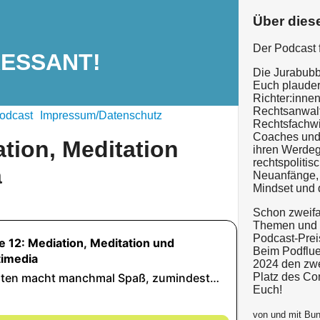
Über dies
Der Podcast 
RESSANT!
Die Jurabubbl
Euch plauder
Richter:innen
Rechtsanwalt
odcast
Impressum/Datenschutz
Rechtsfachwir
Coaches und 
tion, Meditation
ihren Werdeg
rechtspoliti
a
Neuanfänge, 
Mindset und 
Schon zweifa
Themen und 
Podcast-Prei
Beim Podfluen
2024 den zwe
Platz des C
Euch!
von und mit Bu