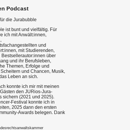
en Podcast
für die Jurabubble
e ist bunt und vielfältig. Für
e ich mit Anwält:innen,
,
sfachangestellten und
t:innen, mit Studierenden,
Bestsellerautor:innen über
ang und ihr Berufsleben,
sche Themen, Erfolge und
Scheitern und Chancen, Musik,
das Leben an sich.
ch konnte ich mir mit meinen
Gästen den JURios-Jura-
s sichern (2021 und 2025).
cer-Festival konnte ich in
iten, 2025 dann den ersten
ommunity-Awards belegen. Dank
ndesrechtsanwaltskammer